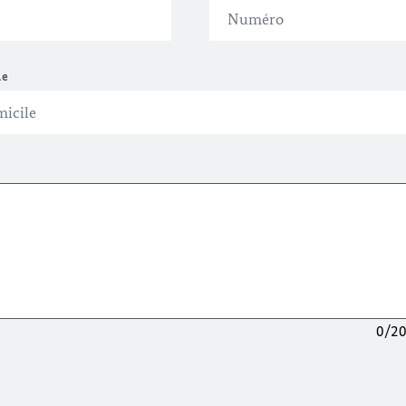
le
0/2