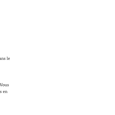
ans le
 Vous
s en