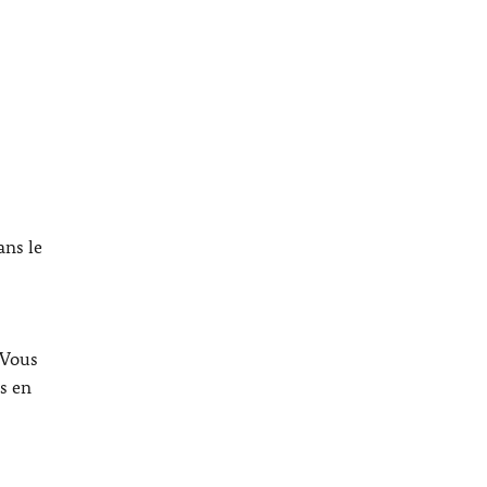
ans le
 Vous
s en