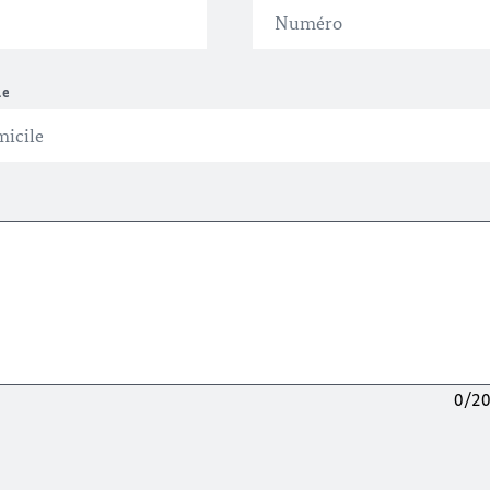
le
0/2