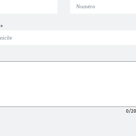
le
0/2