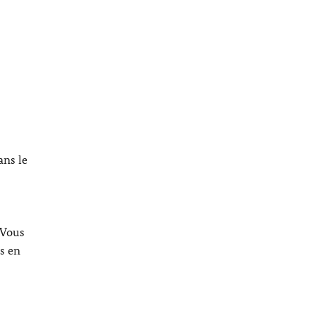
ans le
 Vous
s en