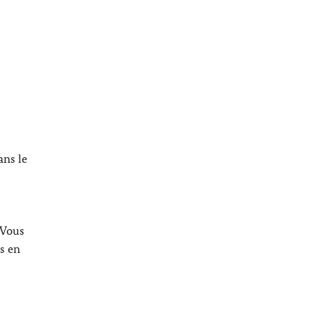
ans le
 Vous
s en