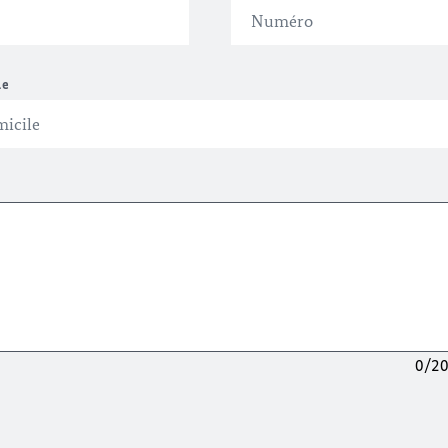
le
0/2