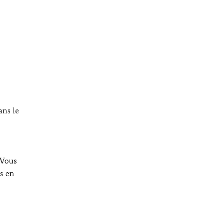
ans le
 Vous
s en