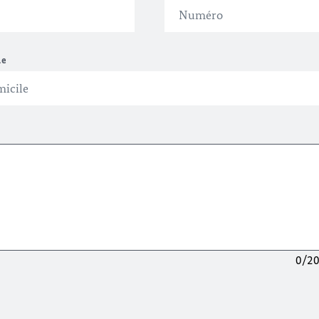
le
0/2