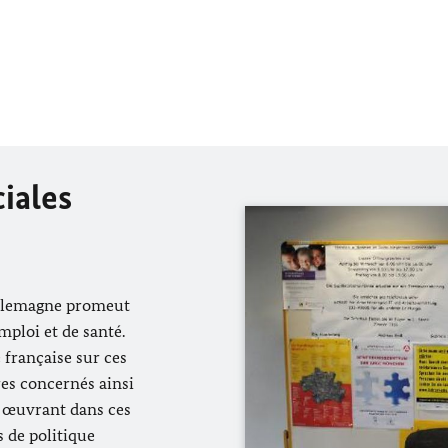
ciales
’Allemagne promeut
mploi et de santé.
e française sur ces
res concernés ainsi
s œuvrant dans ces
s de politique