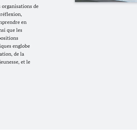
s organisations de
 réflexion,
omprendre en
nsi que les
positions
tiques englobe
ation, de la
jeunesse,
et le