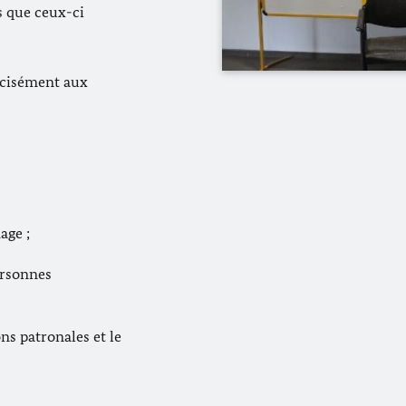
s que ceux-ci
récisément aux
age ;
ersonnes
ons patronales et le