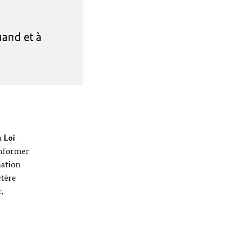
uand et à
a
Loi
informer
mation
ctère
,