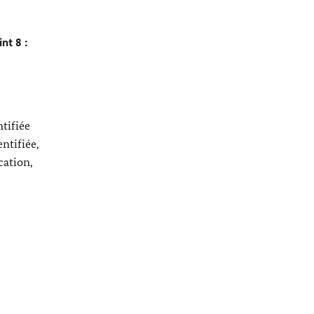
nt 8 :
tifiée
ntifiée,
cation,