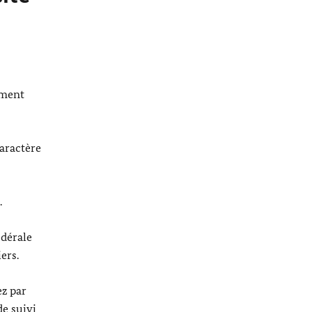
ement
caractère
.
édérale
ers.
ez par
de suivi