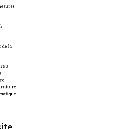
 mesures
 à
 de la
ire à
s
ère
urniture
lomatique
site