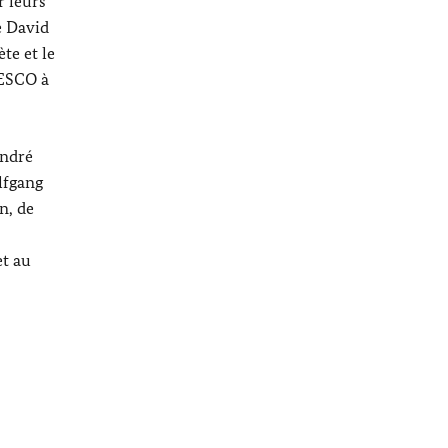
r leurs
e David
te et le
NESCO à
André
lfgang
n, de
t au