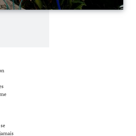
on
es
ume
 se
 jamais