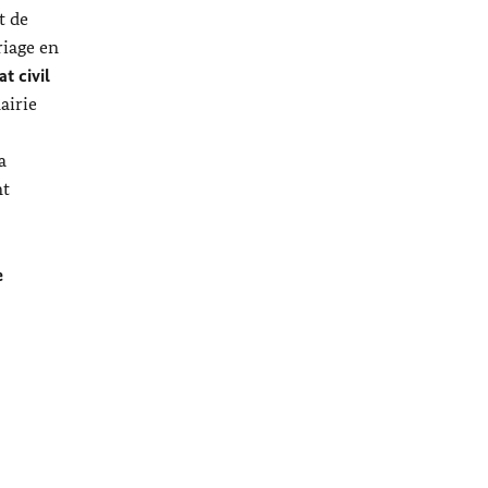
at de
riage en
at civil
airie
a
nt
e