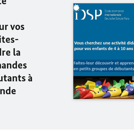
té
ur vos
ites-
re la
emandes
utants à
ande