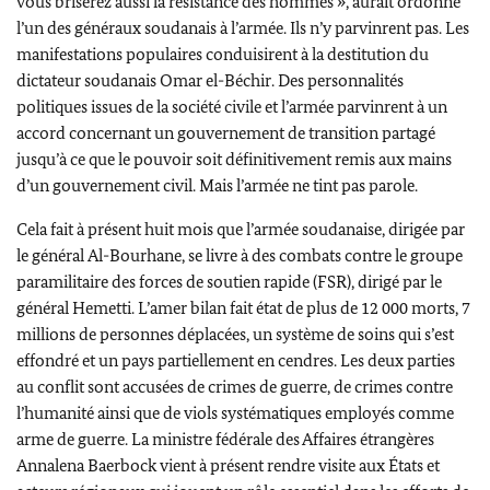
vous briserez aussi la résistance des hommes », aurait ordonné
l’un des généraux soudanais à l’armée. Ils n’y parvinrent pas. Les
manifestations populaires conduisirent à la destitution du
dictateur soudanais
Omar el-Béchir
. Des personnalités
politiques issues de la société civile et l’armée parvinrent à un
accord concernant un gouvernement de transition partagé
jusqu’à ce que le pouvoir soit définitivement remis aux mains
d’un gouvernement civil. Mais l’armée ne tint pas parole.
Cela fait à présent huit mois que l’armée soudanaise, dirigée par
le général
Al-Bourhane
, se livre à des combats contre le groupe
paramilitaire des forces de soutien rapide (FSR), dirigé par le
général Hemetti. L’amer bilan fait état de plus de 12 000 morts, 7
millions de personnes déplacées, un système de soins qui s’est
effondré et un pays partiellement en cendres. Les deux parties
au conflit sont accusées de crimes de guerre, de crimes contre
l’humanité ainsi que de viols systématiques employés comme
arme de guerre. La ministre fédérale des Affaires étrangères
Annalena Baerbock
vient à présent rendre visite aux États et