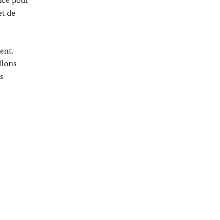
et de
ent.
llons
s