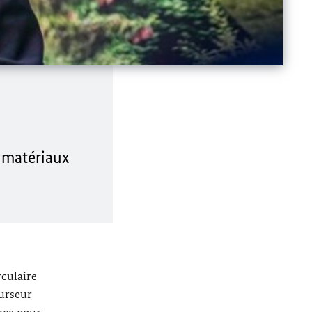
s matériaux
rculaire
curseur
ance pour