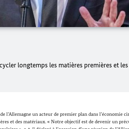
ecycler longtemps les matières premières et le
re de l’Allemagne un acteur de premier plan dans l’économie ci
ières et des matériaux. « Notre objectif est de devenir un pré
ulaires », a-t-il déclaré à l’occasion d’une réunion de l’Alli