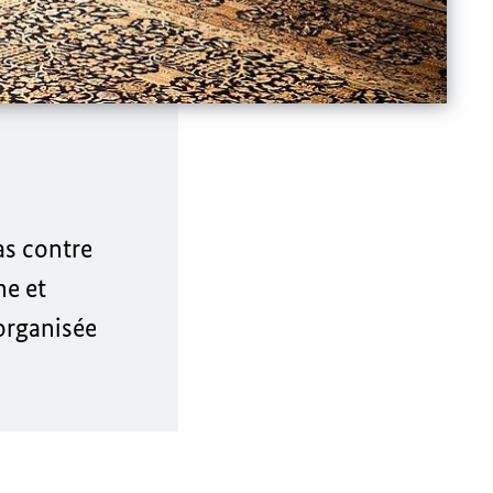
as contre
he et
 organisée