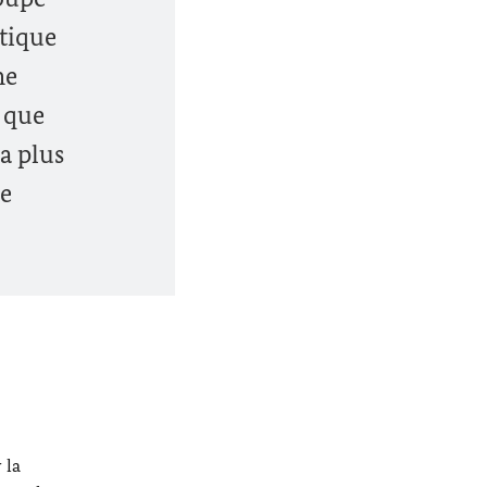
atique
ne
l que
la plus
ue
 la