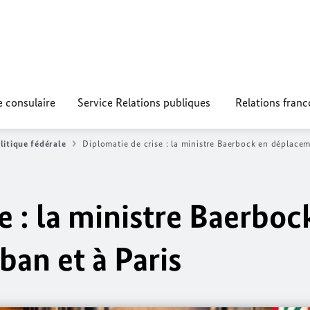
e consulaire
Service Relations publiques
Relations fran
litique fédérale
Diplomatie de crise : la ministre
Baerbock
en déplaceme
e : la ministre
Baerboc
an et à Paris