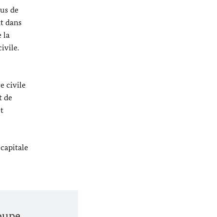
us de
nt dans
 la
ivile.
e civile
t de
t
 capitale
roupe