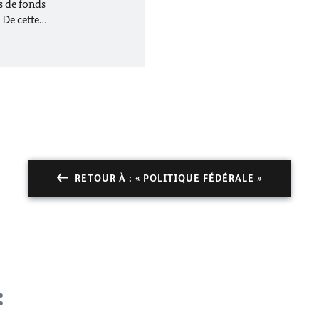
s de fonds
. De cette…
RETOUR À : « POLITIQUE FÉDÉRALE »