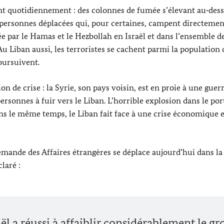
t quotidiennement : des colonnes de fumée s’élevant au‑dess
de personnes déplacées qui, pour certaines, campent directeme
ée par le Hamas et le Hezbollah en Israël et dans l’ensemble de
Au Liban aussi, les terroristes se cachent parmi la population c
oursuivent.
on de crise : la Syrie, son pays voisin, est en proie à une guerr
personnes à fuir vers le Liban. L’horrible explosion dans le por
s le même temps, le Liban fait face à une crise économique e
lemande des Affaires étrangères se déplace aujourd’hui dans la
laré :
ël a réussi à affaiblir considérablement le g