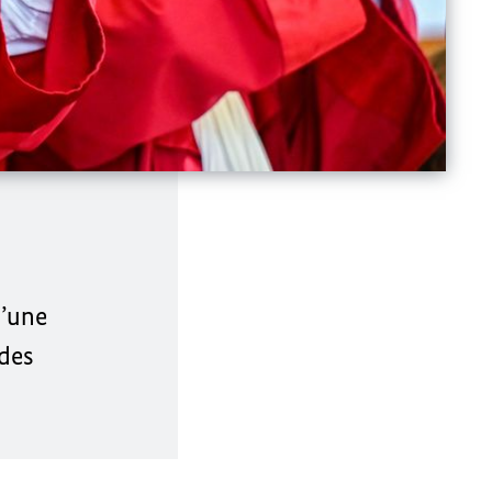
d’une
 des