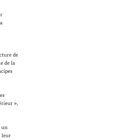
ur
la
cture de
e de la
ncipes
des
érieur »,
« un
 leur