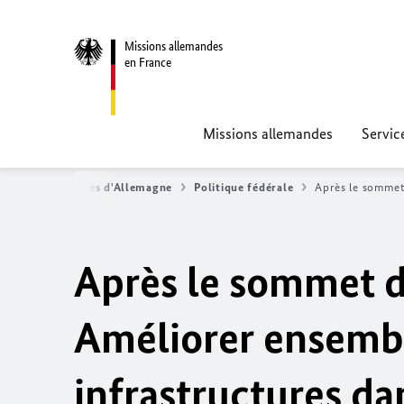
Missions allemandes
en France
Missions allemandes
Servic
ualités - Nouvelles d'Allemagne
Politique fédérale
Après le sommet 
Après le sommet d
Améliorer ensembl
infrastructures da