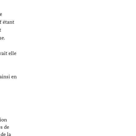
e
if étant
t
ue.
ait elle
ainsi en
sion
s de
 de la