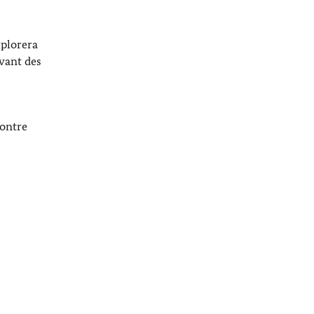
xplorera
vant des
contre