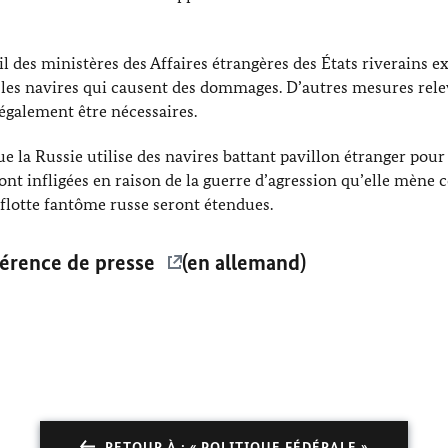
l des ministères des Affaires étrangères des États riverains e
e les navires qui causent des dommages.
D’autres mesures rele
également être nécessaires.
e la Russie utilise des navires battant pavillon étranger pour
ont infligées en raison de la guerre d’agression qu’elle mène 
a flotte fantôme russe seront étendues.
férence de presse
(en allemand)
RETOUR À : « POLITIQUE FÉDÉRALE »