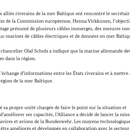
 alliés riverains de la mer Baltique ont rencontré le secrétair
dente de la Commission européenne,
Henna Virkkunen
, l’object
abotage présumé de plusieurs câbles immergés, des mesures son
ous-marines de câbles électriques et de données en mer Baltiq
e chancelier
Olaf Scholz
a indiqué que la marine allemande dev
es dans la région.
l’échange d’informations entre les États riverains et à mettre 
région de la mer Baltique.
é sa propre unité chargée de faire le point sur la situation et
d’améliorer ses capacités, l’Alliance a décidé de lancer la mis
avires et avions de la
Bundeswehr
. Les moyens technologique
s être améliorés et développés en collaboration avec le secteur