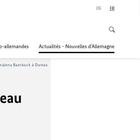
DE
FR
co-allemandes
Actualités - Nouvelles d'Allemagne
nalena Baerbock
à Damas
veau