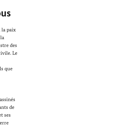
ous
 la paix
la
stre des
ivile. Le
ls que
assinés
ants de
t ses
erre