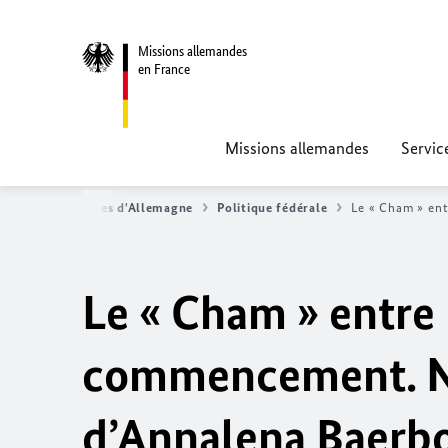
Missions allemandes
en France
Missions allemandes
Servic
ualités - Nouvelles d'Allemagne
Politique fédérale
Le « Cham » en
Le « Cham » entre 
commencement. N
d’
Annalena Baerb