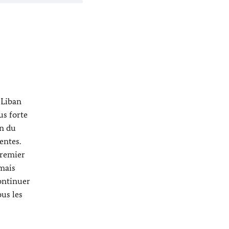
 Liban
us forte
on du
entes.
premier
 mais
continuer
ous les