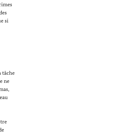
crimes
des
e si
a tâche
ne ne
amas,
seau
stre
de