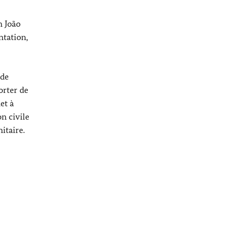
on
João
ntation,
 de
orter de
et à
n civile
itaire.