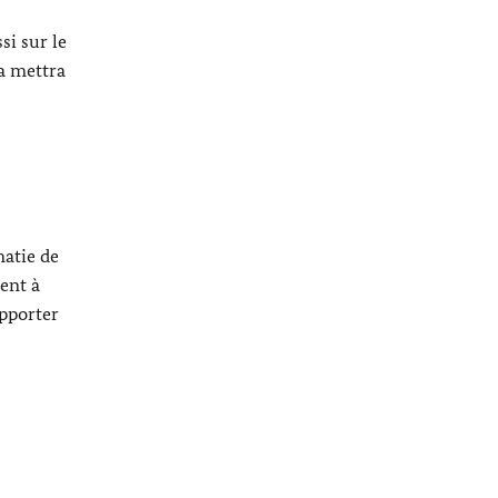
si sur le
la mettra
matie de
ent à
apporter