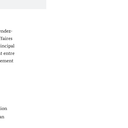
endez-
ffaires
incipal
at entre
ppement
nion
lan