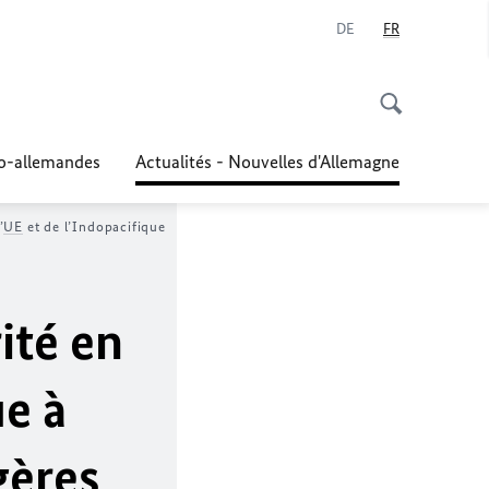
DE
FR
co-allemandes
Actualités - Nouvelles d'Allemagne
’
UE
et de l’Indopacifique
ité en
ue à
gères