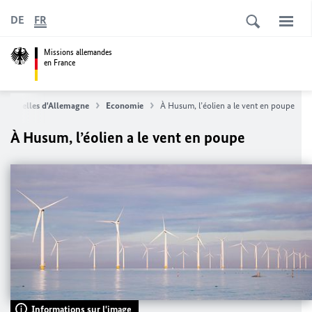
DE
FR
Missions allemandes
en France
- Nouvelles d'Allemagne
Economie
À
Husum
, l’éolien a le vent en poupe
À
Husum
, l’éolien a le vent en poupe
Informations sur l'image