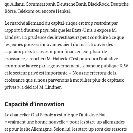
qu’
Allianz
,
Commerzbank
,
Deutsche Bank
,
BlackRock
,
Deutsche
Börse
,
Telekom
ou encore
Henkel
.
Le marché allemand du capital-risque est trop restreint par
rapport à d’autres pays, tels que les États-Unis, a exposé M.
Lindner
. La prudence des investisseurs peut conduire à ce que
les jeunes pousses innovantes aient du mal à trouver des
capitaux prêts à s’investir pour financer leur phase de
croissance, a renchéri M.
Habeck
. C’est pourquoi l’initiative
commune lancée par le gouvernement, la banque publique
KfW
et le secteur privé est importante. « Nous ne créerons de la
croissance que si nous parvenons à mobiliser plus de capitaux
privés », a déclaré M.
Lindner
.
Capacité d’innovation
Le chancelier
Olaf Scholz
a estimé que l’initiative était
« vraiment une bonne nouvelle » pour les
start-up
allemandes
et pour le site Allemagne. Selon lui, les
start-up
sont des ressorts