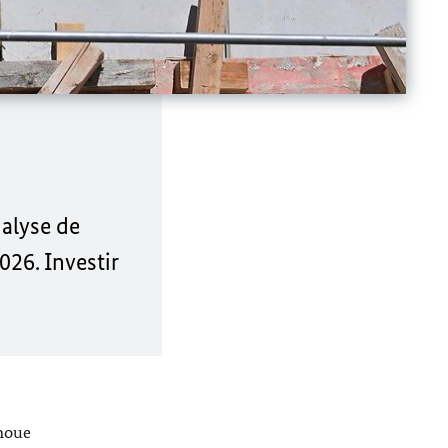
nalyse de
26. Investir
enoue