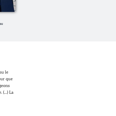
au
nu le
our que
ageons
. (…) La