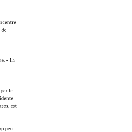
oncentre
t de
e. « La
par le
sidente
ros, est
rop peu