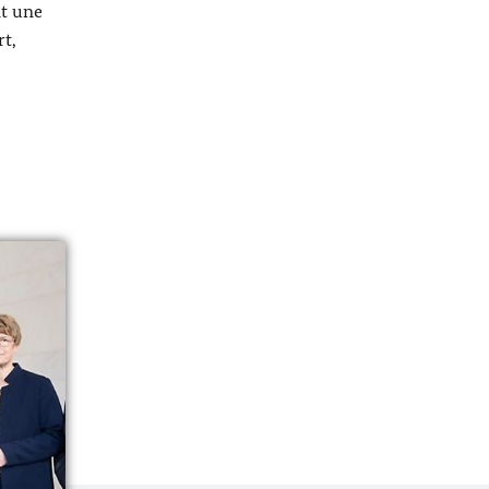
nt une
rt,