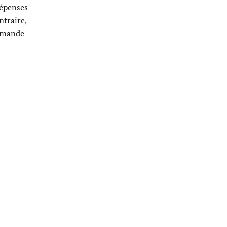
dépenses
ntraire,
lemande