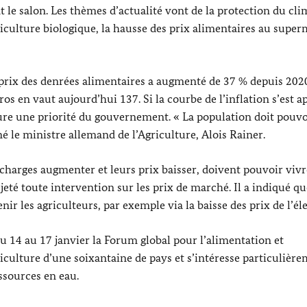
 le salon. Les thèmes d’actualité vont de la protection du cli
griculture biologique, la hausse des prix alimentaires au supe
 le prix des denrées alimentaires a augmenté de 37 % depuis 202
s en vaut aujourd’hui 137. Si la courbe de l’inflation s’est apl
ure une priorité du gouvernement. « La population doit pouvo
gné le ministre allemand de l’Agriculture,
Alois Rainer
.
 charges augmenter et leurs prix baisser, doivent pouvoir vivr
jeté toute intervention sur les prix de marché. Il a indiqué qu
 les agriculteurs, par exemple via la baisse des prix de l’élec
du 14 au 17 janvier la Forum global pour l’alimentation et
agriculture d’une soixantaine de pays et s’intéresse particulièr
essources en eau.