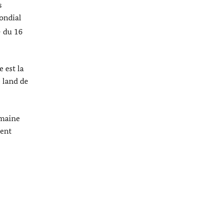
s
mondial
- du 16
 est la
 land de
emaine
dent