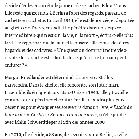
décide d’enlever son étoile jaune et de se cacher. Elle a 21 ans.
Elle reste quinze mois à Berlin à l’abri des regards, passant de
cachette en cachette. En avril 1944, elle est dénoncée, et déportée
au ghetto de
Theresienstadt
. Elle pénètre dans un « espace
intermédiaire » qui n’est « ni la vie, ni la mort », écrira-t-elle plus
tard. Il y règne partout la faim et la misère. Elle croise des êtres
hagards et des cadavres. « Une question dominait notre vie »
disait-elle : « quelle est la limite de ce qu’un être humain peut
endurer ? ».
Margot Friedländer
est déterminée à survivre. Et elle y
parviendra. Dans le ghetto, elle rencontre son futur mari.
Ensemble, ils émigrent aux États-Unis en 1946. Elle y travaille
comme tour-opératrice et couturière. Il lui faudra plusieurs
décennies pour évoquer ses souvenirs dans un livre,
« Essaie de
faire ta vie ». Cachée à Berlin en tant que juive
, qu’elle publie
avec
Malin Schwerdtfeger
à la fin des années 2000.
En 2010, elle décide, à 88 ans, de revenir vivre à Berlin, sa ville