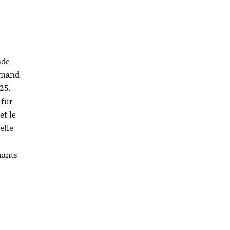
nde
lemand
25.
 für
et le
elle
nants