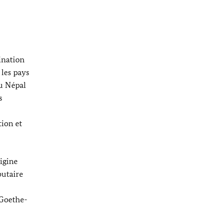
ination
 les pays
u Népal
s
tion et
igine
butaire
Goethe
-