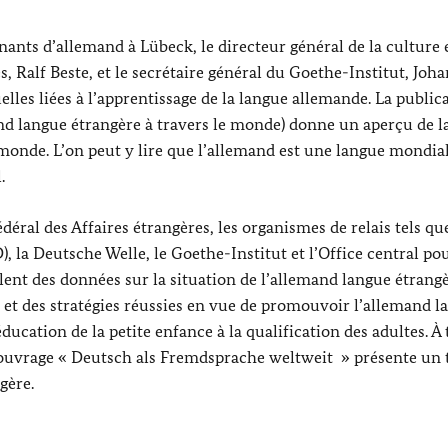
ants d’allemand à Lübeck, le directeur général de la culture e
es,
Ralf Beste
, et le secrétaire général du
Goethe
-Institut,
Joha
elles liées à l’apprentissage de la langue allemande. La public
nd langue étrangère à travers le monde) donne un aperçu de l
e monde. L’on peut y lire que l’allemand est une langue mondi
.
édéral des Affaires étrangères, les organismes de relais tels qu
), la
Deutsche Welle
, le
Goethe
-Institut et l’Office central po
lent des données sur la situation de l’allemand langue étrangè
fis et des stratégies réussies en vue de promouvoir l’allemand 
ducation de la petite enfance à la qualification des adultes. À 
’ouvrage «
Deutsch als Fremdsprache weltweit
» présente un 
gère.