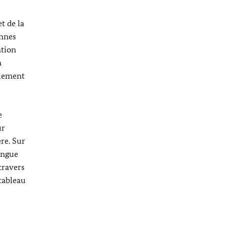
t de la
nnes
ation
a
alement
e
ur
re. Sur
langue
travers
tableau