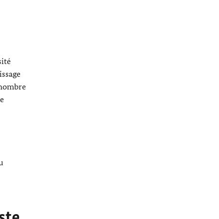
ité
issage
u nombre
de
u
ste