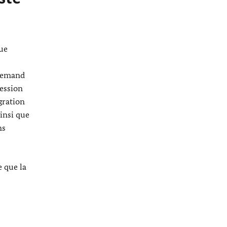
gue
llemand
ression
gration
insi que
ns
e que la