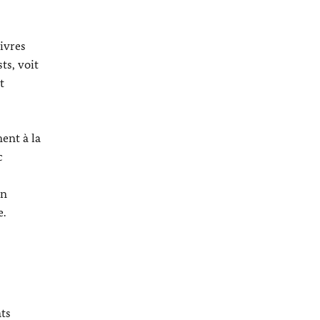
livres
sts
, voit
t
ent à la
c
s
un
e.
ats