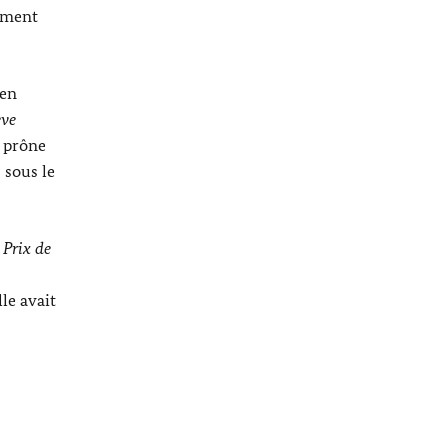
gement
ien
ève
d prône
 sous le
x
Prix de
le avait