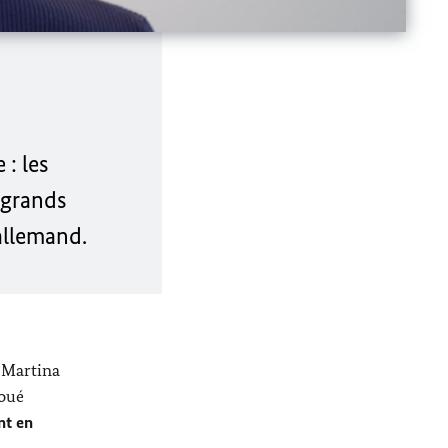
: les
s grands
 allemand.
e
Martina
loué
ent en