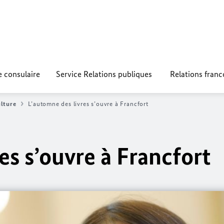
e consulaire
Service Relations publiques
Relations fran
lture
L’automne des livres s’ouvre à Francfort
es s’ouvre à Francfort