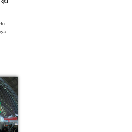
 qui
 du
nya