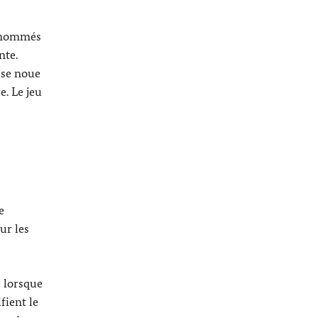
s nommés
nte.
 se noue
e. Le jeu
e
ur les
e lorsque
fient le