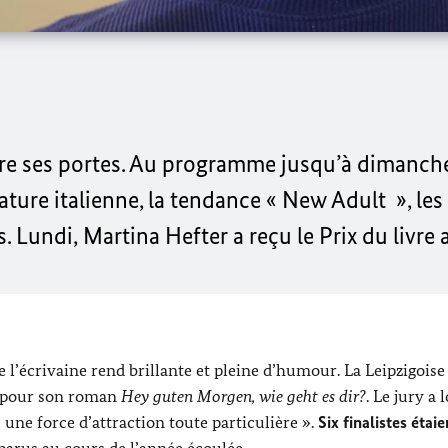
vre ses portes. Au programme jusqu’à dimanche 
rature italienne, la tendance «
New Adult
», le
s. Lundi,
Martina Hefter
a reçu le Prix du livre
e l’écrivaine rend brillante et pleine d’humour. La Leipzigois
d pour son roman
Hey guten Morgen, wie geht es dir?
. Le jury a 
 une force d’attraction toute particulière ».
Six finalistes étai
 parus au cours de l’année écoulée.