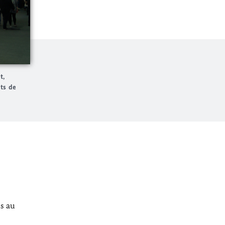
t
,
ets de
us au