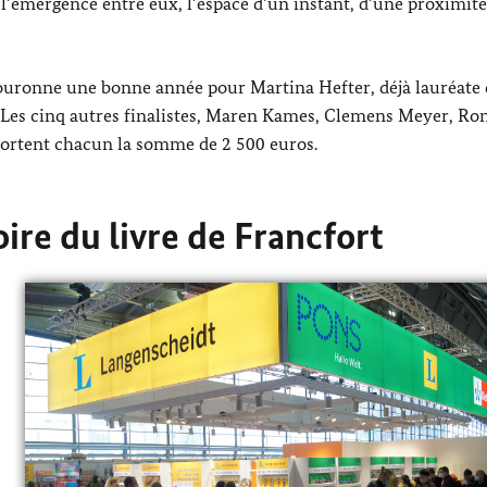
l’émergence entre eux, l’espace d’un instant, d’une proximité
, couronne une bonne année pour
Martina Hefter
, déjà lauréate
Les cinq autres finalistes,
Maren Kames
,
Clemens Meyer
,
Ro
ortent chacun la somme de 2 500 euros.
Foire du livre de Francfort