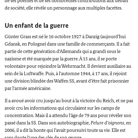
de ses poèmes et de ses nombreuses contributions aux débats
de société, elle révèle un personnage aux multiples facettes.
Un enfant de la guerre
Günter Grass
est né le 16 octobre 1927 à
Danzig
(aujourd’hui
Gdansk
, en Pologne) dans une famille de commerçants. Il a fait
partie de cette génération d’Allemands qui a grandi sous le
nazisme et été marquée par la guerre. À 15 ans, il se porte
volontaire pour rejoindre la
Wehrmacht
. Il devient auxiliaire au
sein de la
Luftwaffe
. Puis, à l’automne 1944, à 17 ans, il rejoint
une division blindée des
Waffen SS
, avant d’être fait prisonnier
par l’armée américaine.
Il a avoué avoir cru jusqu’au bout à la victoire du
Reich
, et ne pas
avoir cru les informations qui circulaient sur les camps de
concentration. Mais il a attendu l’âge de 79 ans pour révéler son
passé dans la SS. Dans son autobiographie,
Pelure d’oignons
, en
2006, il a dit la honte qui l’avait poursuivi toute sa vie. Elle est
sans doute l’une des clés de son œuvre.