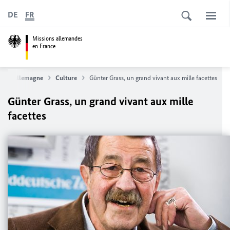
DE
FR
Missions allemandes
en France
les d'Allemagne
Culture
Günter Grass, un grand vivant aux mille facettes
Günter Grass, un grand vivant aux mille
facettes