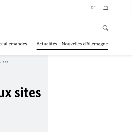
DE
FR
co-allemandes
Actualités - Nouvelles d'Allemagne
ises :
x sites