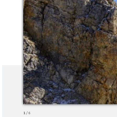
1
/
6