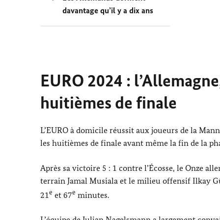
davantage qu’il y a dix ans
EURO 2024 : l’Allemagne,
huitièmes de finale
L’EURO à domicile réussit aux joueurs de la Manns
les huitièmes de finale avant même la fin de la ph
Après sa victoire 5 : 1 contre l’Écosse, le Onze all
terrain Jamal
Musiala
et le milieu offensif
Ilkay 
e
e
21
et 67
minutes.
L’équipe de
Julian Nagelsmann
a largement conva