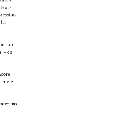
rteurs
pression
La
nner un
n
» en
ncore
s envie
ratez pas