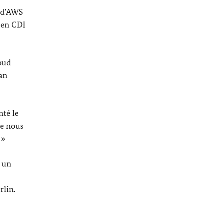
r d’AWS
 en CDI
oud
an
nté le
ue nous
 »
 un
rlin.