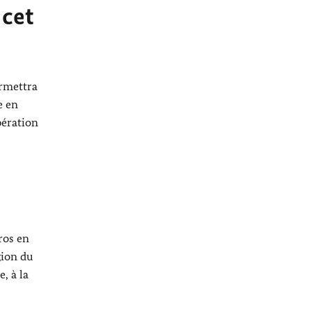
 cet
rmettra
e en
pération
ros en
gion du
, à la