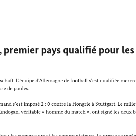
 premier pays qualifié pour les
chaft. L’équipe d’Allemagne de football s’est qualifiée mercr
ase de poules.
emand s’est imposé 2 : 0 contre la Hongrie à Stuttgart. Le mili
Gündogan
, véritable « homme du match », ont signé les deux bu
incu les supporteurs et les commentateurs. La presse europé