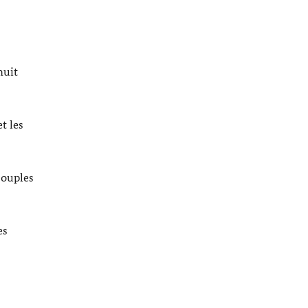
huit
t les
couples
es