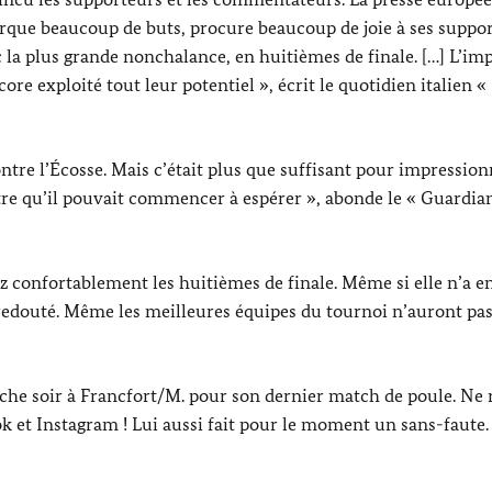
arque beaucoup de buts, procure beaucoup de joie à ses suppo
ec la plus grande nonchalance, en huitièmes de finale. […] L’im
re exploité tout leur potentiel », écrit le quotidien italien «
ontre l’Écosse. Mais c’était plus que suffisant pour impressio
ontre qu’il pouvait commencer à espérer », abonde le «
Guardia
sez confortablement les huitièmes de finale. Même si elle n’a e
e redouté. Même les meilleures équipes du tournoi n’auront pa
che soir à Francfort/M. pour son dernier match de poule. Ne 
ok
et Instagram ! Lui aussi fait pour le moment un sans-faute.