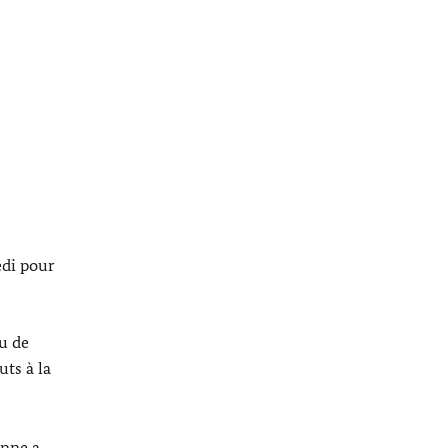
edi pour
eu de
ts à la
enne a