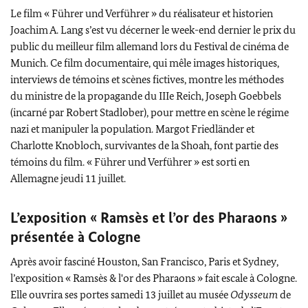
Le film «
Führer und Verführer
» du réalisateur et historien
Joachim A. Lang
s’est vu décerner le week-end dernier le prix du
public du meilleur film allemand lors du Festival de cinéma de
Munich. Ce film documentaire, qui mêle images historiques,
interviews de témoins et scènes fictives, montre les méthodes
du ministre de la propagande du IIIe Reich,
Joseph Goebbels
(incarné par
Robert Stadlober
), pour mettre en scène le régime
nazi et manipuler la population.
Margot Friedländer
et
Charlotte Knobloch
, survivantes de la Shoah, font partie des
témoins du film. «
Führer und Verführer
» est sorti en
Allemagne jeudi 11 juillet.
L’exposition « Ramsès et l’or des Pharaons »
présentée à Cologne
Après avoir fasciné
Houston
,
San Francisco
, Paris et
Sydney
,
l’exposition « Ramsès & l'or des Pharaons » fait escale à Cologne.
Elle ouvrira ses portes samedi 13 juillet au musée
Odysseum
de