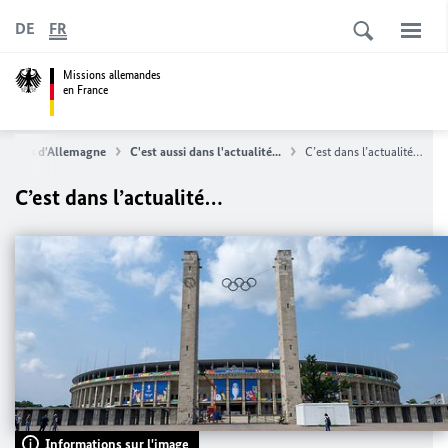
DE
FR
Missions allemandes
en France
uvelles d'Allemagne
C'est aussi dans l'actualité...
C’est dans l’actualité…
C’est dans l’actualité…
Informations sur l'image