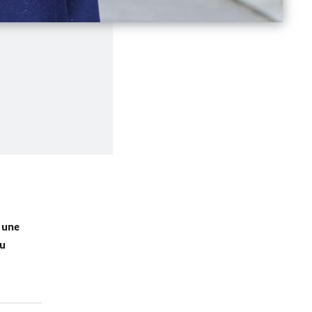
t une
du