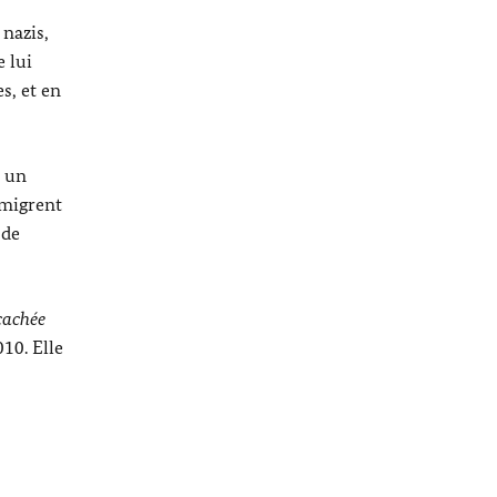
 nazis,
e lui
s, et en
, un
émigrent
 de
 cachée
010. Elle