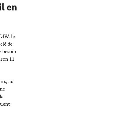
il en
 DIW, le
icié de
e besoin
iron 11
urs, au
 ne
la
quent