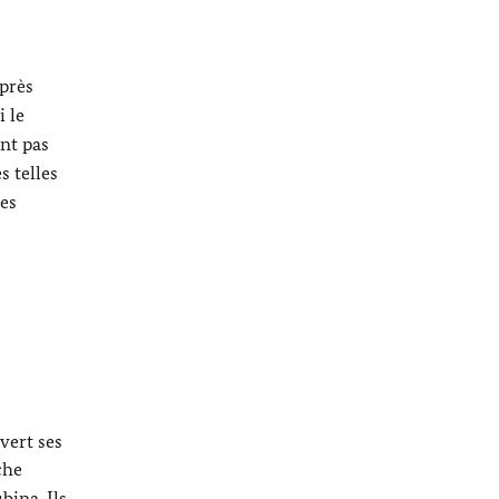
Après
i le
nt pas
s telles
des
vert ses
che
bina. Ils