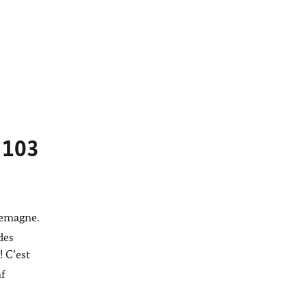
s 103
lemagne.
des
! C’est
af