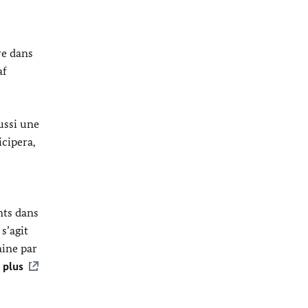
re dans
af
aussi une
icipera,
nts dans
s’agit
aine par
 plus