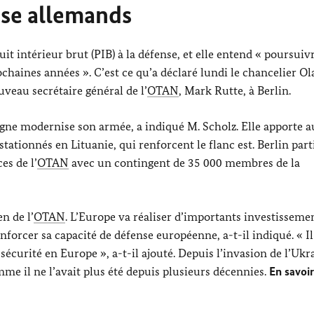
nse allemands
t intérieur brut (PIB) à la défense, et elle entend « poursuiv
chaines années ». C’est ce qu’a déclaré lundi le chancelier
Ol
uveau secrétaire général de l’
OTAN
,
Mark Rutte
, à Berlin.
agne modernise son armée, a indiqué M.
Scholz
. Elle apporte 
tationnés en Lituanie, qui renforcent le flanc est. Berlin part
es de l’
OTAN
avec un contingent de 35 000 membres de la
n de l’
OTAN
. L’Europe va réaliser d’importants investisseme
forcer sa capacité de défense européenne, a-t-il indiqué. « Il 
écurité en Europe », a-t-il ajouté. Depuis l’invasion de l’Ukr
me il ne l’avait plus été depuis plusieurs décennies.
En savoir