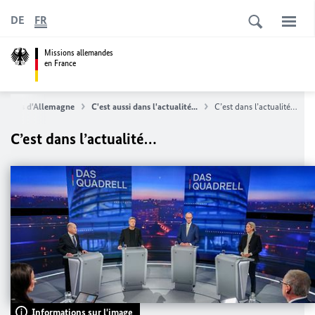
DE
FR
Missions allemandes
en France
uvelles d'Allemagne
C'est aussi dans l'actualité...
C’est dans l’actualité…
C’est dans l’actualité…
Informations sur l'image