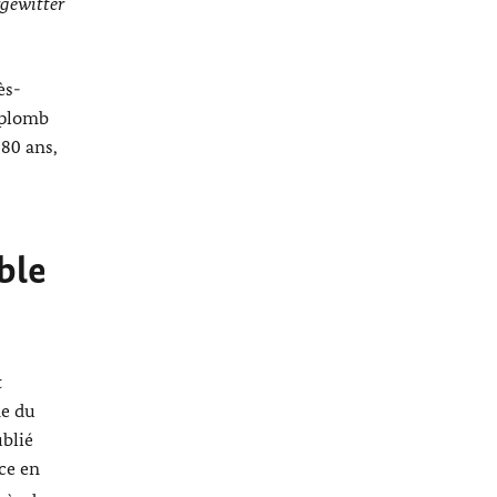
gewitter
ès-
 plomb
 80 ans,
ble
t
me du
ublié
ce en