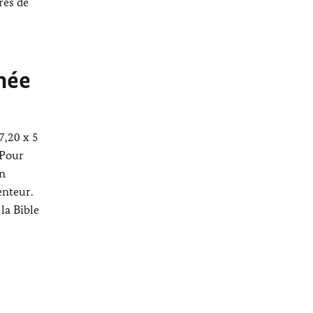
rès de
mée
7,20 x 5
 Pour
on
enteur.
la Bible