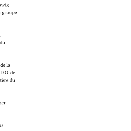
swig-
u groupe
.
 du
 de la
.D.G. de
stère du
mer
us