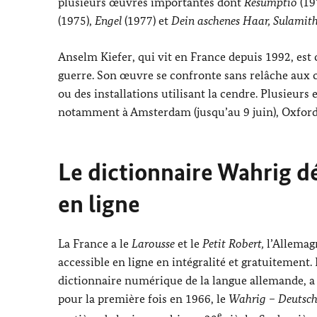
plusieurs œuvres importantes dont
Resumptio
(19
(1975),
Engel
(1977) et
Dein aschenes Haar, Sulamit
Anselm Kiefer
, qui vit en France depuis 1992, es
guerre. Son œuvre se confronte sans relâche aux c
ou des installations utilisant la cendre. Plusieurs
notamment à
Amsterdam
(jusqu’au 9 juin),
Oxfor
Le dictionnaire
Wahrig
d
en ligne
La France a le
Larousse
et le
Petit Robert,
l’Allemag
accessible en ligne en intégralité et gratuitement
dictionnaire numérique de la langue allemande, a 
pour la première fois en 1966, le
Wahrig – Deutsch
e