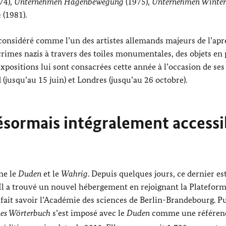
74),
Unternehmen Hagenbewegung
(1975),
Unternehmen Winter
h
(1981).
t considéré comme l’un des artistes allemands majeurs de l’apr
rimes nazis à travers des toiles monumentales, des objets en
 expositions lui sont consacrées cette année à l’occasion de ses
d
(jusqu’au 15 juin) et Londres (jusqu’au 26 octobre).
ésormais intégralement accessi
ne le
Duden
et le
Wahrig
. Depuis quelques jours, ce dernier es
. Il a trouvé un nouvel hébergement en rejoignant la Platefor
fait savoir l’Académie des sciences de Berlin-Brandebourg. P
es Wörterbuch
s’est imposé avec le
Duden
comme une référen