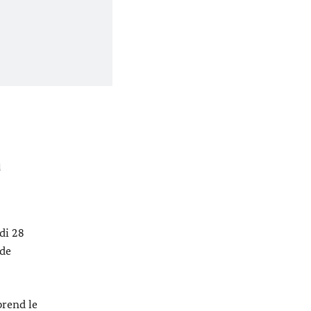
a
ndi 28
 de
prend le