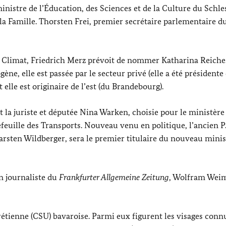
ministre de l’Éducation, des Sciences et de la Culture du
Schle
la Famille.
Thorsten Frei
, premier secrétaire parlementaire d
u Climat,
Friedrich Merz
prévoit de nommer
Katharina Reiche
ène, elle est passée par le secteur privé (elle a été présidente
t elle est originaire de l’est (du Brandebourg).
 la juriste et députée
Nina Warken
, choisie pour le ministère
feuille des Transports. Nouveau venu en politique, l’ancien P
arsten Wildberger
, sera le premier titulaire du nouveau mini
en journaliste du
Frankfurter Allgemeine Zeitung
,
Wolfram Wei
rétienne (CSU) bavaroise. Parmi eux figurent les visages conn