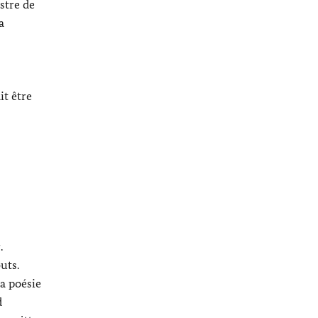
stre de
a
it être
r
.
uts.
la poésie
d