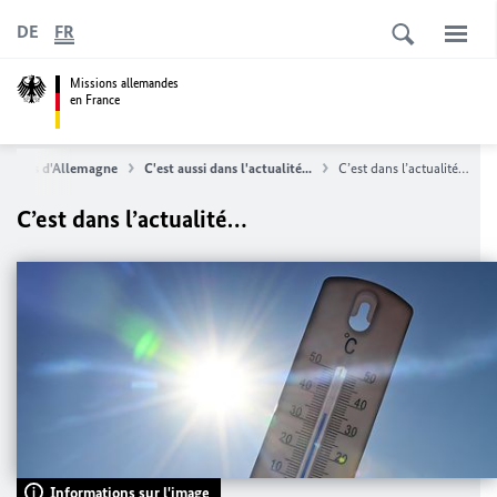
DE
FR
Missions allemandes
en France
uvelles d'Allemagne
C'est aussi dans l'actualité...
C’est dans l’actualité…
C’est dans l’actualité…
Informations sur l'image