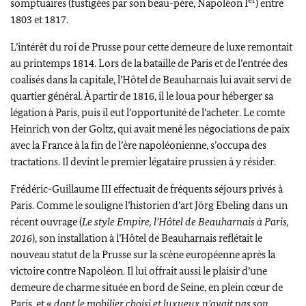
somptuaires (fustigées par son beau-père, Napoléon I
) entre
1803 et 1817.
L’intérêt du roi de Prusse pour cette demeure de luxe remontait
au printemps 1814. Lors de la bataille de Paris et de l’entrée des
coalisés dans la capitale, l’Hôtel de Beauharnais lui avait servi de
quartier général. À partir de 1816, il le loua pour héberger sa
légation à Paris, puis il eut l’opportunité de l’acheter. Le comte
Heinrich von der Goltz, qui avait mené les négociations de paix
avec la France à la fin de l’ère napoléonienne, s’occupa des
tractations. Il devint le premier légataire prussien à y résider.
Frédéric-Guillaume III effectuait de fréquents séjours privés à
Paris. Comme le souligne l’historien d’art Jörg Ebeling dans un
récent ouvrage (
Le style Empire, l’Hôtel de Beauharnais à Paris,
2016
), son installation à l’Hôtel de Beauharnais reflétait le
nouveau statut de la Prusse sur la scène européenne après la
victoire contre Napoléon. Il lui offrait aussi le plaisir d’une
demeure de charme située en bord de Seine, en plein cœur de
Paris, et «
dont le mobilier choisi et luxueux n’avait pas son