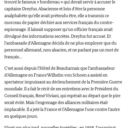
trouvé le fameux « bordereau » qui devait servir à accuser le
capitaine Dreyfus. Alsacienne et loin d’être la personne
analphabète qu’elle avait prétendu être, elle a transmis ce
morceau de papier déchiré aux services français du contre-
espionnage. Il laissait supposer qu’un officier français avait
divulgué des informations secrètes. Dreyfus fut accusé. Et
l’ambassade d’Allemagne décida de ne plus employer que du
personnel allemand, non alsacien, et ne parlant pas un mot de
français…
C’est aussi depuis l’Hôtel de Beauharnais que l’ambassadeur
d’Allemagne en France Wilhelm von Schoen a assisté en
spectateur impuissant au déclenchement de la Première Guerre
mondiale. Il a fait le récit de ses entretiens avec le Président du
Conseil français, René Viviani, qui espérait au départ que le pire
serait évité. Mais l’engrenage des alliances militaires était
implacable. Il a jeté la France et l’Allemagne l’une contre l’autre
en quelques jours.
Vingt ans plus tard, nouvelles tragédies : en 1938, l’assassinat