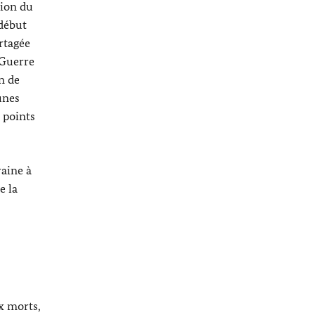
sion du
 début
rtagée
 Guerre
n de
unes
s points
raine à
e la
x morts,