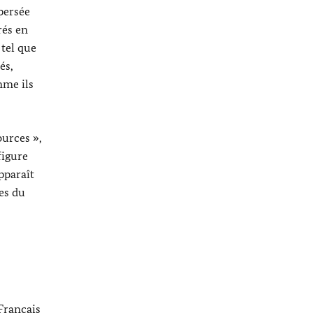
persée
rés en
 tel que
és,
mme ils
ources »,
figure
pparaît
es du
Français