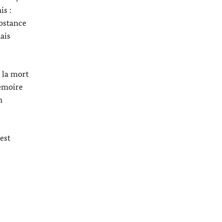
is :
ubstance
ais
 la mort
mémoire
n
est