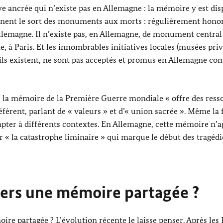
e ancrée qui n’existe pas en Allemagne : la mémoire y est dis
nent le sort des monuments aux morts : régulièrement hono
Allemagne. Il n’existe pas, en Allemagne, de monument central
 à Paris. Et les innombrables initiatives locales (musées priv
s’ils existent, ne sont pas acceptés et promus en Allemagne co
, la mémoire de la Première Guerre mondiale « offre des ress
 réfèrent, parlant de « valeurs » et d’« union sacrée ». Même la 
apter à différents contextes. En Allemagne, cette mémoire n’a
r « la catastrophe liminaire » qui marque le début des tragédi
vers une mémoire partagée ?
re partagée ? L’évolution récente le laisse penser. Après les 