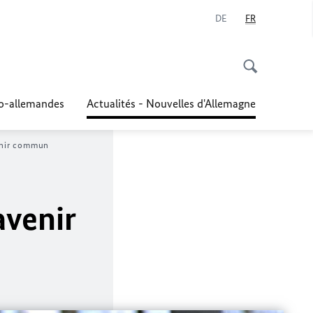
DE
FR
co-allemandes
Actualités - Nouvelles d'Allemagne
enir commun
avenir