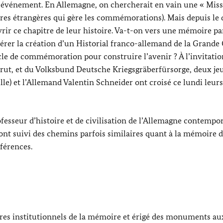
événement. En Allemagne, on chercherait en vain une « Mis
aires étrangères qui gère les commémorations). Mais depuis le
ir ce chapitre de leur histoire. Va-t-on vers une mémoire pa
gérer la création d’un Historial franco-allemand de la Grande
le de commémoration pour construire l’avenir ? À l’invitatio
ut, et du Volksbund Deutsche Kriegsgräberfürsorge, deux je
ille) et l’Allemand Valentin Schneider ont croisé ce lundi leur
esseur d’histoire et de civilisation de l’Allemagne contempo
 ont suivi des chemins parfois similaires quant à la mémoire d
férences.
adres institutionnels de la mémoire et érigé des monuments au