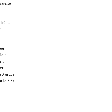
suelle
fié la
e
ées
iale
s a
ker
990 grâce
la S.S).