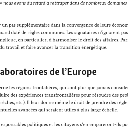
 «
nous avons du retard à rattraper dans de nombreux domaines
r un pas supplémentaire dans la convergence de leurs économ
and doté de règles communes. Les signataires n’ignorent pa
plique, en particulier, d’harmoniser le droit des affaires. Pari
du travail et faire avancer la transition énergétique.
 laboratoires de l’Europe
erne les régions frontalières, qui sont plus que jamais considé
nduire des expériences transfrontalières pour résoudre des pr
crèches, etc.). Il leur donne même le droit de prendre des règ
ntuelles avancées qui seraient utiles à plus large échelle.
s responsables politiques et les citoyens s’en empareront-ils po