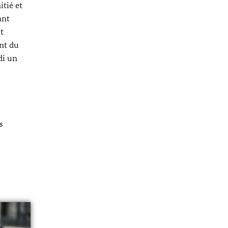
itié et
ant
t
ent du
di un
s