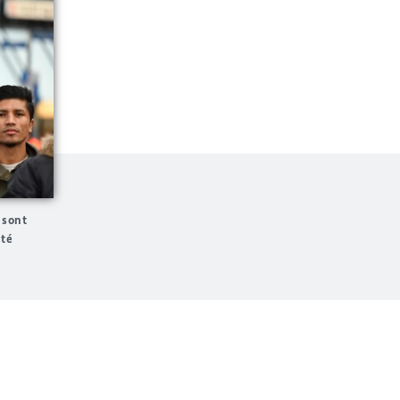
 sont
ité