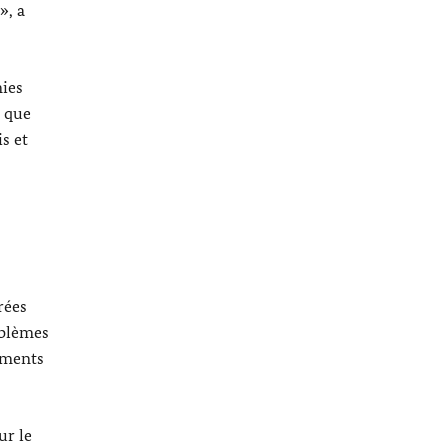
», a
ies
s que
s et
rées
oblèmes
lements
ur le