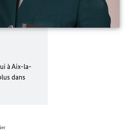
i à Aix-la-
plus dans
ier