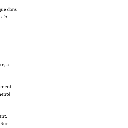
que dans
s la
re, a
amment
menté
ent,
 Sur