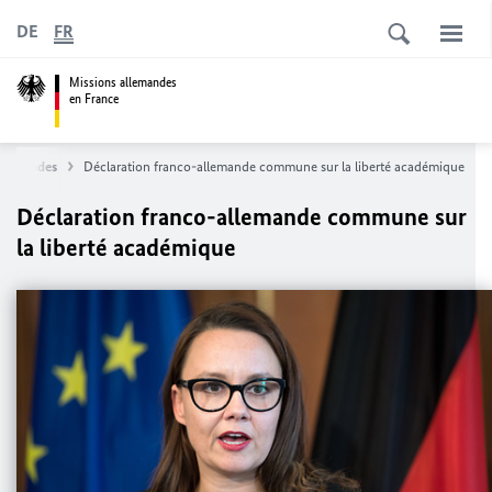
DE
FR
Missions allemandes
en France
llemandes
Déclaration franco-allemande commune sur la liberté académique
Déclaration franco-allemande commune sur
la liberté académique