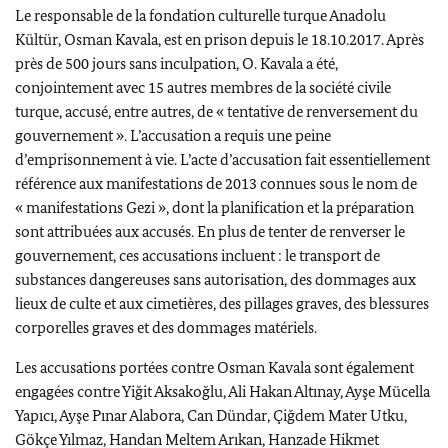
Le responsable de la fondation culturelle turque Anadolu
Kültür, Osman Kavala, est en prison depuis le 18.10.2017. Après
près de 500 jours sans inculpation, O. Kavala a été,
conjointement avec 15 autres membres de la société civile
turque, accusé, entre autres, de « tentative de renversement du
gouvernement ». L’accusation a requis une peine
d’emprisonnement à vie. L’acte d’accusation fait essentiellement
référence aux manifestations de 2013 connues sous le nom de
« manifestations Gezi », dont la planification et la préparation
sont attribuées aux accusés. En plus de tenter de renverser le
gouvernement, ces accusations incluent : le transport de
substances dangereuses sans autorisation, des dommages aux
lieux de culte et aux cimetières, des pillages graves, des blessures
corporelles graves et des dommages matériels.
Les accusations portées contre Osman Kavala sont également
engagées contre Yiğit Aksakoğlu, Ali Hakan Altınay, Ayşe Mücella
Yapıcı, Ayşe Pınar Alabora, Can Dündar, Çiğdem Mater Utku,
Gökçe Yılmaz, Handan Meltem Arıkan, Hanzade Hikmet