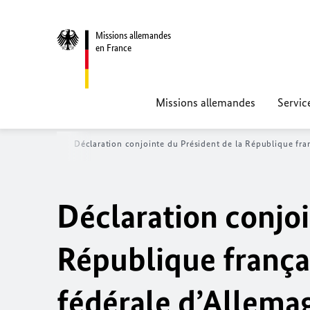
Missions allemandes
en France
Missions allemandes
Servic
co-allemandes
Déclaration conjointe du Président de la République fra
Déclaration conjoi
République françai
fédérale d’Allema