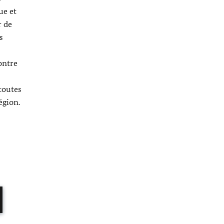
ue et
r de
s
ontre
toutes
égion.