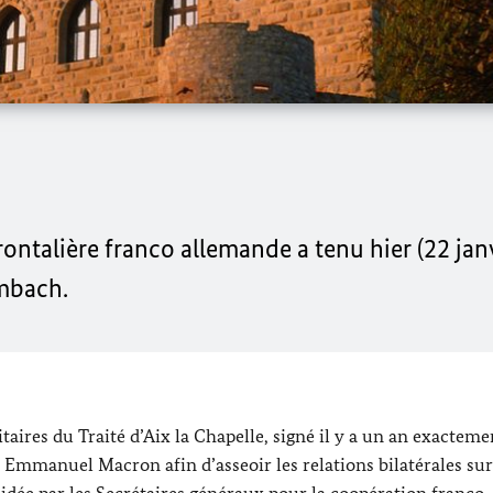
ontalière franco allemande a tenu hier (22 janv
mbach.
taires du Traité d’Aix la Chapelle, signé il y a un an exacteme
t Emmanuel Macron afin d’asseoir les relations bilatérales sur
sidée par les Secrétaires généraux pour la coopération franco