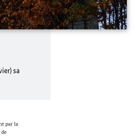
ier) sa
nt par la
 de