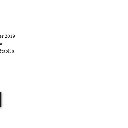
ier 2019
 a
tabli à