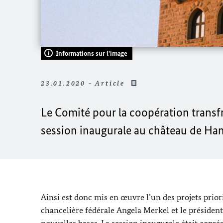
Informations sur l'image
23.01.2020 - Article
Le Comité pour la coopération transfr
session inaugurale au château de Ha
Ainsi est donc mis en œuvre l’un des projets priori
chancelière fédérale
Angela Merkel
et le présiden
nouvelles bases. La session inaugurale était copré