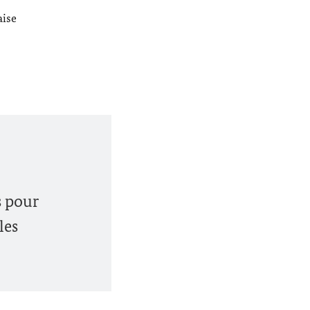
aise
s pour
les