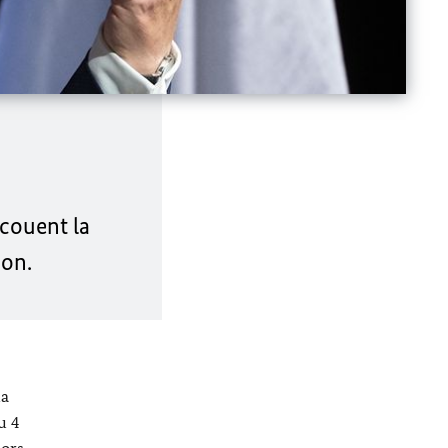
ecouent la
ion.
la
u 4
lors