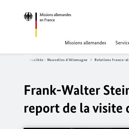
Missions allemandes
en France
Missions allemandes
Servic
e d'accueil
Actualités - Nouvelles d'Allemagne
Relations franco-a
Frank-Walter Stei
report de la visit