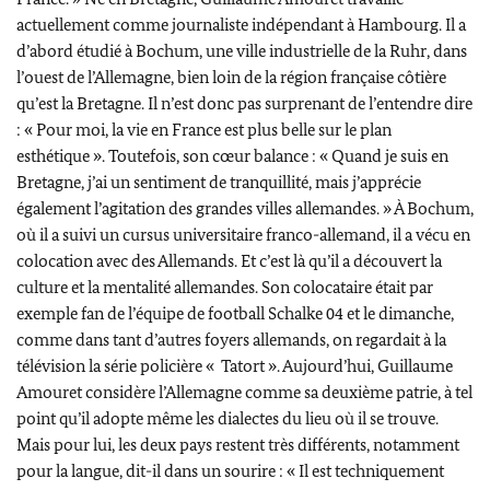
actuellement comme journaliste indépendant à Hambourg. Il a
d’abord étudié à
Bochum
, une ville industrielle de la
Ruhr
, dans
l’ouest de l’Allemagne, bien loin de la région française côtière
qu’est la Bretagne. Il n’est donc pas surprenant de l’entendre dire
: « Pour moi, la vie en France est plus belle sur le plan
esthétique ». Toutefois, son cœur balance : « Quand je suis en
Bretagne, j’ai un sentiment de tranquillité, mais j’apprécie
également l’agitation des grandes villes allemandes. » À
Bochum
,
où il a suivi un cursus universitaire franco-allemand, il a vécu en
colocation avec des Allemands. Et c’est là qu’il a découvert la
culture et la mentalité allemandes. Son colocataire était par
exemple fan de l’équipe de football
Schalke 04
et le dimanche,
comme dans tant d’autres foyers allemands, on regardait à la
télévision la série policière «
Tatort
». Aujourd’hui, Guillaume
Amouret considère l’Allemagne comme sa deuxième patrie, à tel
point qu’il adopte même les dialectes du lieu où il se trouve.
Mais pour lui, les deux pays restent très différents, notamment
pour la langue, dit-il dans un sourire : « Il est techniquement