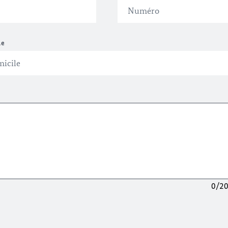
le
0/2