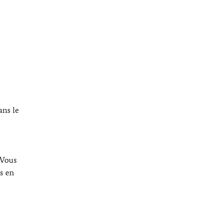
ans le
 Vous
s en