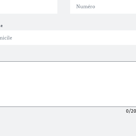
le
0/2