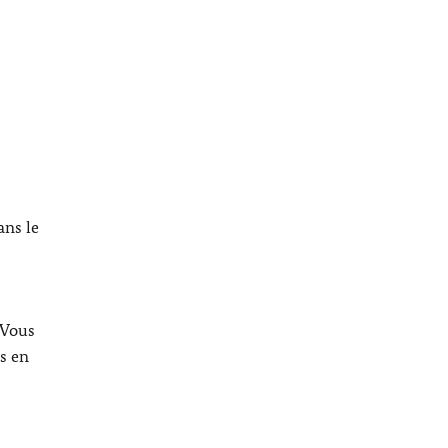
ans le
 Vous
s en