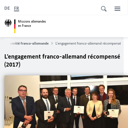
DE
FR
Missions allemandes
en France
ix de l'amitié franco-allemande
L’engagement franco-allemand récompensé
L’engagement franco-allemand récompensé
(2017)