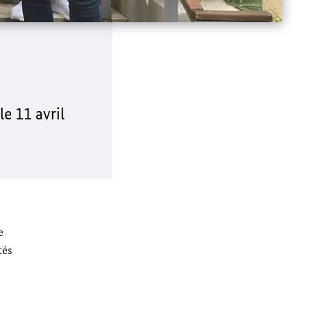
e 11 avril
e
tés