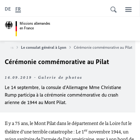
DE
FR
Missions allemandes
en France
lemandes
Le consulat général à Lyon
Cérémonie commémorative au Pilat
Cérémonie commémorative au Pilat
16.09.2019 - Galerie de photos
Le 14 septembre, la consule d’Allemagne Mme Christiane
Rump participa à la cérémonie commémorative du crash
arienne de 1944 au Mont Pilat.
Il y a 75 ans, le Mont Pilat dans le département de la Loire fut le
er
théâtre d’une terrible catastrophe : Le 1
novembre 1944, un
avion sanitaire de l’armée de l’air américaine, avec à son bord de