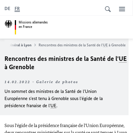
DE
FR
Missions allemandes
en France
sulat général à Lyon
Rencontres des ministres de la Santé de l'
UE
à Grenoble
Rencontres des ministres de la Santé de l'
UE
à Grenoble
14.02.2022 - Galerie de photos
Un sommet des ministres de la Santé de l'Union
Européenne s'est tenu à Grenoble sous l'égide de la
présidence franaise de l'
UE
.
Sous l'égide de la présidence française de l'Union Européenne,
deux rencontres ministérielles sur la santé se sont tenues à Lyon