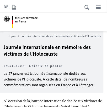
DE
FR
Missions allemandes
en France
néral à Lyon
Journée internationale en mémoire des victimes de l'Holocauste
Journée internationale en mémoire des
victimes de l'Holocauste
29.01.2024 - Galerie de photos
Le 27 janvier est la Journée Internationale dédiée aux
victimes de l'Holocauste. A cette date, de nombreuses
commémorations sont organisées en France et à l'étranger.
A l'occasion de la Journée Internationale dédiée aux victimes de
l'Holocauste le 27 janvier, le consul général a participé à