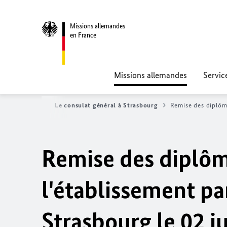
Missions allemandes
en France
Missions allemandes
Servic
ns allemandes
Le consulat général à Strasbourg
Remise des diplôme
Remise des diplôm
l'établissement pa
Strasbourg le 02 j