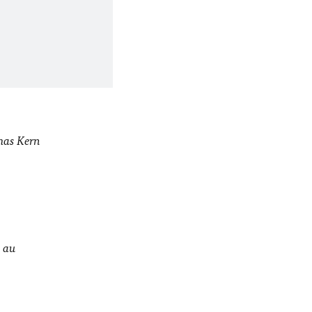
omas Kern
, au