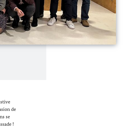
stive
asion de
ns se
ssade !